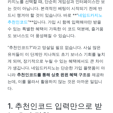
카지노를 선택할 때, 단순히 게임성과 인터페이스만 보
는 것이 아닙니다. 본격적인 베팅이 시작되기 전에 반
드시 챙겨야 할 것이 있습니다. 바로 **”
네임드카지노
추천인코드
“**입니다. 가입 시 함께 입력해야만 받을
수 있는 특별한 혜택이 가득한 이 코드 덕분에, 즐거움
도 보너스도 더 풍성해질 수 있습니다.
“추천인코드?”라고 망설일 필요 없습니다. 사실 많은
유저들이 이 단계만 지나쳐도 초기 보너스 기회를 놓치
게 되며, 장기적으로 누릴 수 있는 혜택에서도 큰 차이
가 생깁니다. 네임드카지노는 단순한 가입 플랫폼이 아
니라
추천인코드를 통해 상호 윈윈 혜택 구조
를 제공하
는데, 이를 몰라서 활용하지 않는 것은 아까운 일입니
다.
1. 추천인코드 입력만으로 받