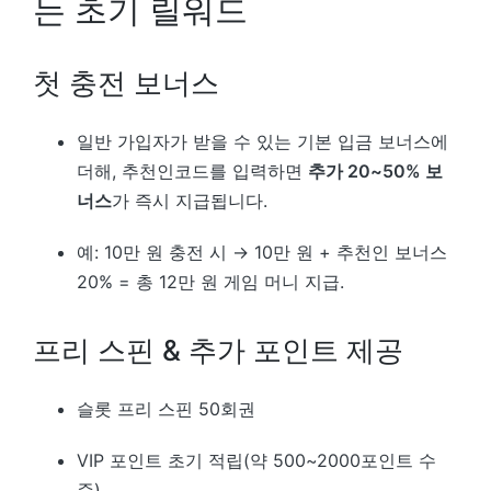
는 초기 릴워드
첫 충전 보너스
일반 가입자가 받을 수 있는 기본 입금 보너스에
더해, 추천인코드를 입력하면
추가 20~50% 보
너스
가 즉시 지급됩니다.
예: 10만 원 충전 시 → 10만 원 + 추천인 보너스
20% = 총 12만 원 게임 머니 지급.
프리 스핀 & 추가 포인트 제공
슬롯 프리 스핀 50회권
VIP 포인트 초기 적립(약 500~2000포인트 수
준)