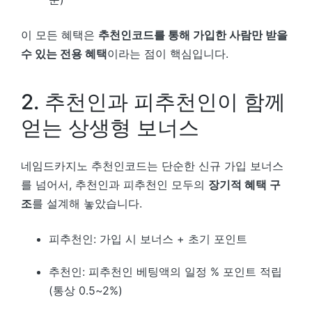
이 모든 혜택은
추천인코드를 통해 가입한 사람만 받을
수 있는 전용 혜택
이라는 점이 핵심입니다.
2. 추천인과 피추천인이 함께
얻는 상생형 보너스
네임드카지노 추천인코드는 단순한 신규 가입 보너스
를 넘어서, 추천인과 피추천인 모두의
장기적 혜택 구
조
를 설계해 놓았습니다.
피추천인: 가입 시 보너스 + 초기 포인트
추천인: 피추천인 베팅액의 일정 % 포인트 적립
(통상 0.5~2%)