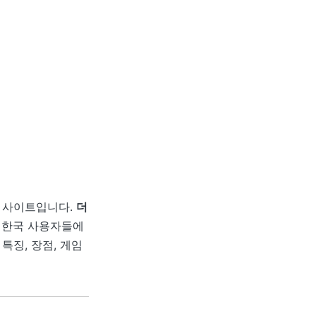
식 사이트입니다.
더
 한국 사용자들에
징, 장점, 게임