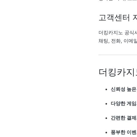
고객센터 
더킹카지노 공식사
채팅, 전화, 이메
더킹카지
신뢰성 높은
다양한 게임
간편한 결제
풍부한 이벤