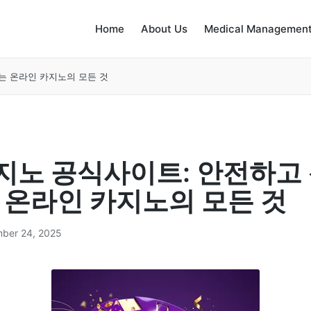
Home
About Us
Medical Management
는 온라인 카지노의 모든 것
지노 공식사이트: 안전하고
 온라인 카지노의 모든 것
ber 24, 2025