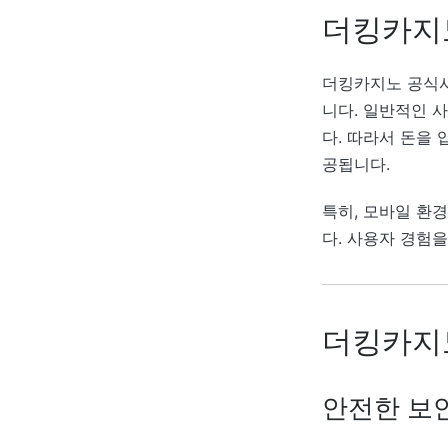
더킹카지
더킹카지노 공식사
니다. 일반적인 
다. 따라서 돈을
공됩니다.
특히, 모바일 환
다. 사용자 경험
더킹카지
안전한 보