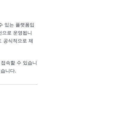
수 있는 플랫폼입
우선으로 운영됩니
도 공식적으로 제
 접속할 수 있습니
있습니다.