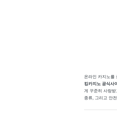
온라인 카지노를 
킹카지노 공식사
게 꾸준히 사랑받
종류, 그리고 안