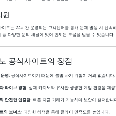
지원
이트는 24시간 운영되는 고객센터를 통해 문제 발생 시 신속
일 등 다양한 문의 채널이 있어 언제든 도움을 받을 수 있습니다.
노 공식사이트의 장점
 운영
: 공식사이트이기 때문에 불법 사기 위험이 거의 없습니다.
과 라이브 경험
: 실제 카지노와 유사한 생생한 게임 환경을 제공
와 안전한 입출금
: 빠른 자금 거래가 가능하며 보안이 철저합니다
트와 보너스
: 다양한 혜택을 통해 플레이 만족도를 높입니다.