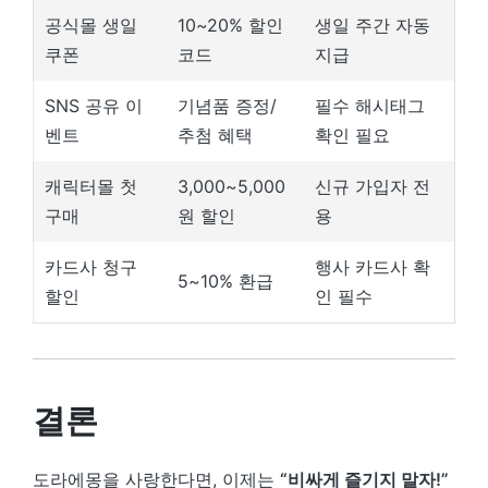
공식몰 생일
10~20% 할인
생일 주간 자동
쿠폰
코드
지급
SNS 공유 이
기념품 증정/
필수 해시태그
벤트
추첨 혜택
확인 필요
캐릭터몰 첫
3,000~5,000
신규 가입자 전
구매
원 할인
용
카드사 청구
행사 카드사 확
5~10% 환급
할인
인 필수
결론
도라에몽을 사랑한다면, 이제는
“비싸게 즐기지 말자!”