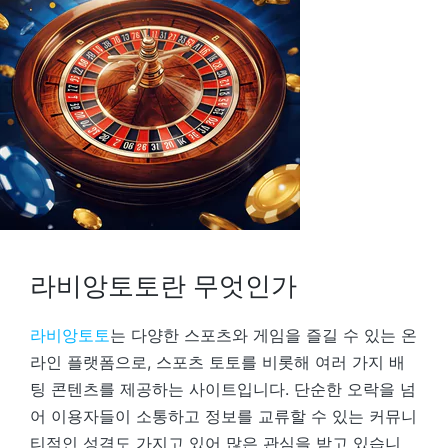
라비앙토토란 무엇인가
라비앙토토
는 다양한 스포츠와 게임을 즐길 수 있는 온
라인 플랫폼으로, 스포츠 토토를 비롯해 여러 가지 배
팅 콘텐츠를 제공하는 사이트입니다. 단순한 오락을 넘
어 이용자들이 소통하고 정보를 교류할 수 있는 커뮤니
티적인 성격도 가지고 있어 많은 관심을 받고 있습니