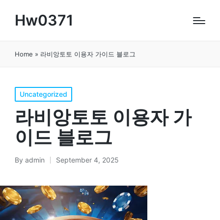
Hw0371
Home
»
라비앙토토 이용자 가이드 블로그
Posted
Uncategorized
in
라비앙토토 이용자 가
이드 블로그
By
admin
September 4, 2025
Posted
by