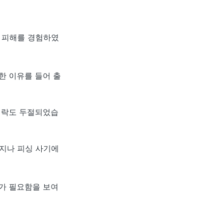
 피해를 경험하였
한 이유를 들어 출
 연락도 두절되었습
시지나 피싱 사기에
의가 필요함을 보여