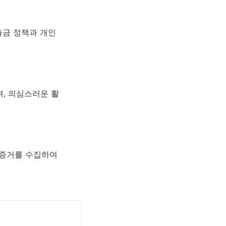
출금 정책과 개인
, 의심스러운 활
련 증거를 수집하여