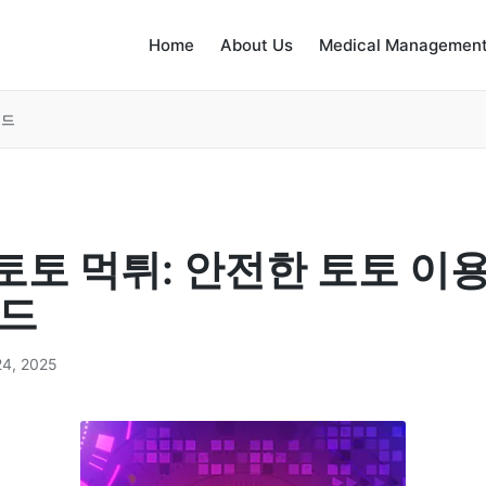
Home
About Us
Medical Management
이드
토 먹튀: 안전한 토토 이용
이드
24, 2025