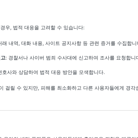
경우, 법적 대응을 고려할 수 있습니다:
 거래 내역, 대화 내용, 사이트 공지사항 등 관련 증거를 수집합니
신고
: 경찰서나 사이버 범죄 수사대에 신고하여 조사를 요청합니다
 변호사와 상담하여 법적 대응 방안을 모색합니다.
이 걸릴 수 있지만, 피해를 최소화하고 다른 사용자들에게 경각