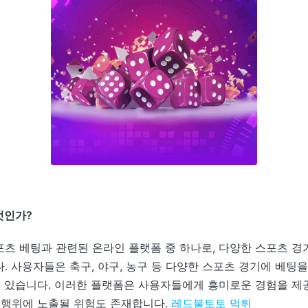
엇인가?
츠 베팅과 관련된 온라인 플랫폼 중 하나로, 다양한 스포츠 경
 사용자들은 축구, 야구, 농구 등 다양한 스포츠 경기에 베팅을
수 있습니다. 이러한 플랫폼은 사용자들에게 흥미로운 경험을 제
 행위에 노출될 위험도 존재합니다.
레드불토토 먹튀