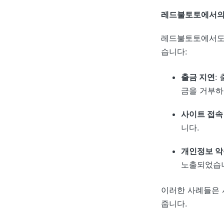
레드불토토에서의
레드불토토에서도 
습니다:
출금 지연
:
금을 거부하
사이트 접속
니다.
개인정보 악
노출되었습
이러한 사례들은 
줍니다.