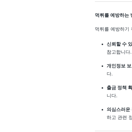
먹튀를 예방하는 
먹튀를 예방하기 
신뢰할 수 
참고합니다.
개인정보 보
다.
출금 정책 
니다.
의심스러운 
하고 관련 