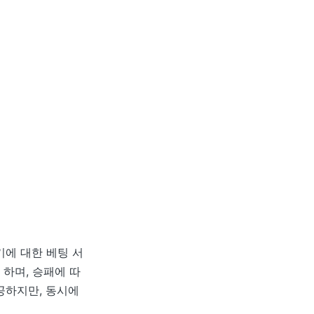
기에 대한 베팅 서
 하며, 승패에 따
공하지만, 동시에