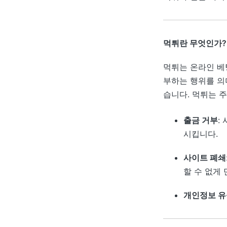
먹튀란 무엇인가?
먹튀는 온라인 베
부하는 행위를 의
습니다. 먹튀는 
출금 거부
:
시킵니다.
사이트 폐쇄
할 수 없게 
개인정보 유