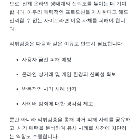
으로, 전체 온라인 생태계의 신뢰도를 높이는 데 기여
합니다. 아무리 매력적인 프로모션을 제시한다고 해도
신뢰할 수 없는 사이트라면 이용 자체를 피해야 합니
다.
먹튀검증은 다음과 같은 이유로 반드시 필요합니다:
사용자 금전 피해 예방
온라인 상거래 및 게임 환경의 신뢰성 확보
반복적인 사기 사례 방지
사이버 범죄에 대한 경각심 제고
뿐만 아니라 먹튀검증을 통해 과거 피해 사례를 공유하
고, 사기 패턴을 분석하여 유사 사례를 사전에 차단하
는 역할도 수행합니다.