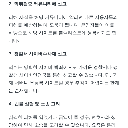
2. 먹튀검증 커뮤니티에 신고
피해 사실을 해당 커뮤니티에 알리면 다른 사용자들의
피해를 예방하는 데 도움이 됩니다. 운영자들이 이를
바탕으로 해당 사이트를 블랙리스트에 등록하기도 합
니다.
3. 경찰서 사이버수사대 신고
먹튀는 명백한 사이버 범죄이므로 가까운 경찰서나 경
찰청 사이버안전국을 통해 신고할 수 있습니다. 단, 국
제 서버나 무등록 사이트일 경우 추적이 어렵다는 한계
는 존재합니다.
4. 법률 상담 및 소송 고려
심각한 피해를 입었거나 금액이 클 경우, 변호사와 상
담하여 민사 소송을 고려할 수 있습니다. 요즘은 온라