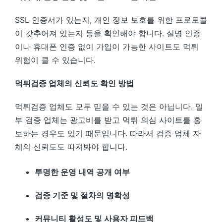
SSL 인증서가 있는지, 개인 정보 보호를 위한 프로토콜
이 갖추어져 있는지 등을 확인해야 합니다. 실명 인증
이나 휴대폰 인증 없이 가입이 가능한 사이트도 먹튀
위험이 클 수 있습니다.
먹튀검증 업체의 신뢰도 확인 방법
먹튀검증 업체도 모두 믿을 수 있는 것은 아닙니다. 일
부 검증 업체는 광고비를 받고 먹튀 의심 사이트를 홍
보하는 경우도 있기 때문입니다. 따라서 검증 업체 자
체의 신뢰도도 따져봐야 합니다.
투명한 운영 내역 공개 여부
검증 기준 및 절차의 명확성
커뮤니티 활성도 및 사용자 피드백