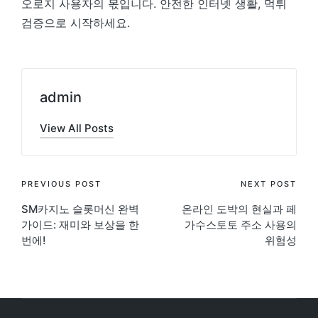
오로지 사용자의 몫입니다. 안전한 인터넷 생활, 먹튀
검증으로 시작하세요.
admin
View All Posts
Post
PREVIOUS POST
NEXT POST
SM카지노 슬롯머신 완벽
온라인 도박의 현실과 페
navigation
가이드: 재미와 보상을 한
가수스토토 주소 사용의
번에!
위험성