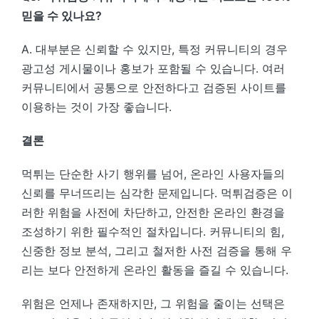
믿을 수 있나요?
A. 대부분은 신뢰할 수 있지만, 특정 커뮤니티의 경우
광고성 게시물이나 홍보가 포함될 수 있습니다. 여러
커뮤니티에서 공통으로 안전하다고 검증된 사이트를
이용하는 것이 가장 좋습니다.
결론
먹튀는 단순한 사기 행위를 넘어, 온라인 사용자들의
신뢰를 무너뜨리는 심각한 문제입니다. 먹튀검증은 이
러한 위험을 사전에 차단하고, 안전한 온라인 환경을
조성하기 위한 필수적인 절차입니다. 커뮤니티의 힘,
신중한 정보 분석, 그리고 철저한 사전 검증을 통해 우
리는 보다 안전하게 온라인 활동을 즐길 수 있습니다.
위험은 언제나 존재하지만, 그 위험을 줄이는 선택은