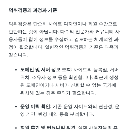
먹튀검증의 과정과 기준
먹튀검증은 단순히 사이트 디자인이나 회원 수만으로
판단하는 것이 아닙니다. 다수의 전문가와 커뮤니티 사
용자들이 함께 정보를 수집하고 검토하는 체계적인 과
정이 필요합니다. 일반적인 먹튀검증의 기준은 다음과
같습니다.
도메인 및 서버 정보 조회
: 사이트의 등록일, 서버
위치, 소유자 정보 등을 확인합니다. 최근에 생성
된 도메인이거나 서버가 신뢰할 수 없는 국가에
위치해 있는 경우 주의가 필요합니다.
운영 이력 확인
: 기존 운영 사이트와의 연관성, 운
영 기간, 변경 내역 등을 분석합니다.
회원 후기 및 커뮤니티 의견
: 실제 사용자들의 후