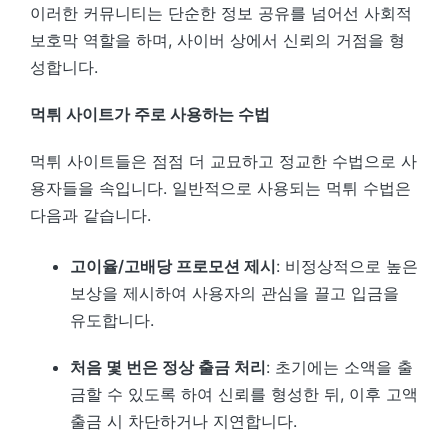
이러한 커뮤니티는 단순한 정보 공유를 넘어선 사회적
보호막 역할을 하며, 사이버 상에서 신뢰의 거점을 형
성합니다.
먹튀 사이트가 주로 사용하는 수법
먹튀 사이트들은 점점 더 교묘하고 정교한 수법으로 사
용자들을 속입니다. 일반적으로 사용되는 먹튀 수법은
다음과 같습니다.
고이율/고배당 프로모션 제시
: 비정상적으로 높은
보상을 제시하여 사용자의 관심을 끌고 입금을
유도합니다.
처음 몇 번은 정상 출금 처리
: 초기에는 소액을 출
금할 수 있도록 하여 신뢰를 형성한 뒤, 이후 고액
출금 시 차단하거나 지연합니다.