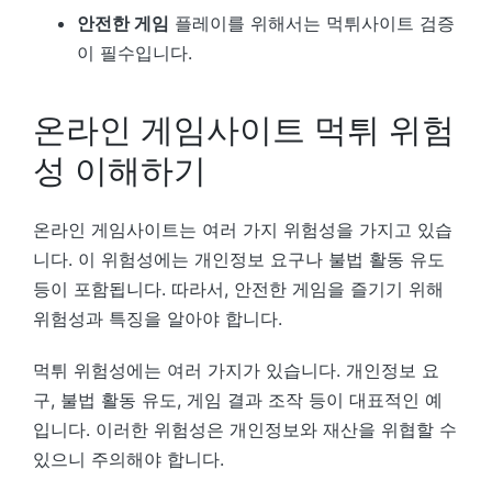
안전한 게임
플레이를 위해서는 먹튀사이트 검증
이 필수입니다.
온라인 게임사이트 먹튀 위험
성 이해하기
온라인 게임사이트는 여러 가지 위험성을 가지고 있습
니다. 이 위험성에는 개인정보 요구나 불법 활동 유도
등이 포함됩니다. 따라서, 안전한 게임을 즐기기 위해
위험성과 특징을 알아야 합니다.
먹튀 위험성에는 여러 가지가 있습니다. 개인정보 요
구, 불법 활동 유도, 게임 결과 조작 등이 대표적인 예
입니다. 이러한 위험성은 개인정보와 재산을 위협할 수
있으니 주의해야 합니다.