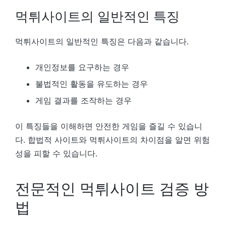
먹튀사이트의 일반적인 특징
먹튀사이트의 일반적인 특징은 다음과 같습니다.
개인정보를 요구하는 경우
불법적인 활동을 유도하는 경우
게임 결과를 조작하는 경우
이 특징들을 이해하면 안전한 게임을 즐길 수 있습니
다. 합법적 사이트와 먹튀사이트의 차이점을 알면 위험
성을 피할 수 있습니다.
전문적인 먹튀사이트 검증 방
법