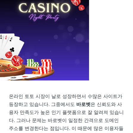
온라인 토토 시장이 날로 성장하면서 수많은 사이트가
등장하고 있습니다. 그중에서도
바로벳
은 신뢰도와 사
용자 만족도가 높은 인기 플랫폼으로 잘 알려져 있습니
다. 그러나 문제는 바로벳이 일정한 간격으로 도메인
주소를 변경한다는 점입니다. 이 때문에 많은 이용자들