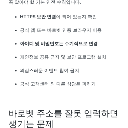
꼭 알아야 할 기본 안전 수칙입니다.
HTTPS 보안 연결
이 되어 있는지 확인
공식 앱 또는 바로벳 인증 브라우저 이용
아이디 및 비밀번호는 주기적으로 변경
개인정보 공유 금지 및 보안 프로그램 설치
의심스러운 이벤트 참여 금지
공식 고객센터 외 다른 상담은 피하기
바로벳 주소를 잘못 입력하면
생기는 문제