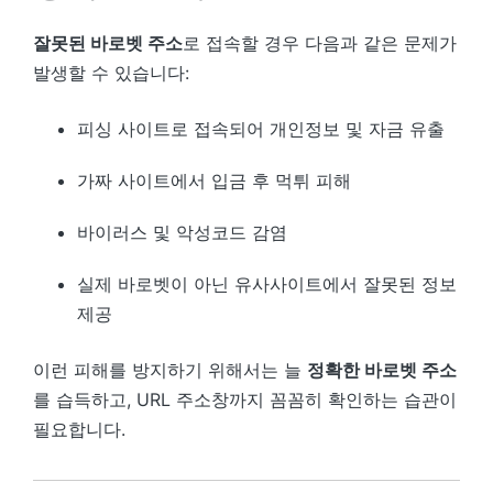
잘못된 바로벳 주소
로 접속할 경우 다음과 같은 문제가
발생할 수 있습니다:
피싱 사이트로 접속되어 개인정보 및 자금 유출
가짜 사이트에서 입금 후 먹튀 피해
바이러스 및 악성코드 감염
실제 바로벳이 아닌 유사사이트에서 잘못된 정보
제공
이런 피해를 방지하기 위해서는 늘
정확한 바로벳 주소
를 습득하고, URL 주소창까지 꼼꼼히 확인하는 습관이
필요합니다.