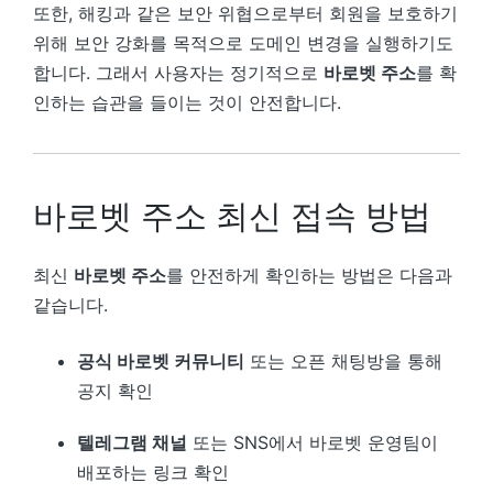
또한, 해킹과 같은 보안 위협으로부터 회원을 보호하기
위해 보안 강화를 목적으로 도메인 변경을 실행하기도
합니다. 그래서 사용자는 정기적으로
바로벳 주소
를 확
인하는 습관을 들이는 것이 안전합니다.
바로벳 주소 최신 접속 방법
최신
바로벳 주소
를 안전하게 확인하는 방법은 다음과
같습니다.
공식 바로벳 커뮤니티
또는 오픈 채팅방을 통해
공지 확인
텔레그램 채널
또는 SNS에서 바로벳 운영팀이
배포하는 링크 확인