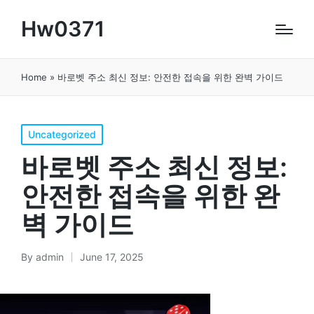
Hw0371
Home
»
바로벳 주소 최신 정보: 안전한 접속을 위한 완벽 가이드
Posted
Uncategorized
in
바로벳 주소 최신 정보:
안전한 접속을 위한 완
벽 가이드
By
admin
June 17, 2025
Posted
by