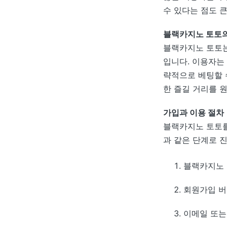
수 있다는 점도 
블랙카지노 토토의
블랙카지노 토토는
입니다. 이용자는 
략적으로 베팅할 
한 즐길 거리를 
가입과 이용 절차
블랙카지노 토토를
과 같은 단계로 
블랙카지노 
회원가입 버
이메일 또는