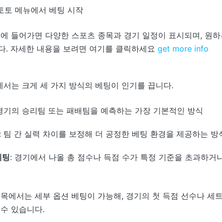
 토토 메뉴에서 베팅 시작
뉴에 들어가면 다양한 스포츠 종목과 경기 일정이 표시되며, 원
다. 자세한 내용을 보려면 여기를 클릭하세요
get more info
서는 크게 세 가지 방식의 베팅이 인기를 끕니다.
 경기의 승리팀 또는 패배팀을 예측하는 가장 기본적인 방식
: 팀 간 실력 차이를 보정해 더 공정한 베팅 환경을 제공하는 방
베팅
: 경기에서 나올 총 점수나 득점 수가 특정 기준을 초과하거
종목에서는 세부 옵션 베팅이 가능해, 경기의 첫 득점 선수나 세트
 수 있습니다.