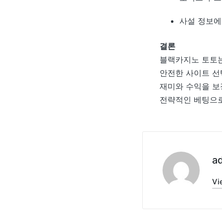
사설 정보에
결론
블랙카지노 토토는
안전한 사이트 선
재미와 수익을 보
전략적인 베팅으로
a
Vi