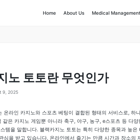
Home
About Us
Medical Management
지노 토토란 무엇인가
t 9, 2025
 온라인 카지노와 스포츠 베팅이 결합된 형태의 서비스로, 하
잭 같은 카지노 게임뿐 아니라 축구, 야구, 농구, e스포츠 등 다
시스템을 말합니다. 블랙카지노 토토는 특히 다양한 종목과 높은
관심을 받고 있습니다. 온라인에서 즐기는 만큼 시간과 장소의 