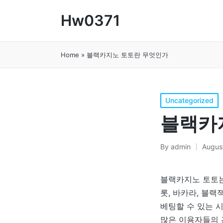
Hw0371
Home
»
블랙카지노 토토란 무엇인가
Posted
Uncategorized
in
블랙카
By
admin
Augus
Posted
by
블랙카지노 토토는
롯, 바카라, 블랙
베팅할 수 있는 
많은 이용자들의 