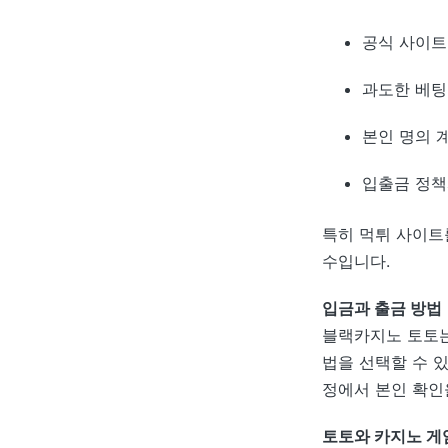
공식 사이트
과도한 베팅
본인 명의 
입출금 정책
특히 먹튀 사이트
수입니다.
입금과 출금 방법
블랙카지노 토토는
법을 선택할 수 
정에서 본인 확인
토토와 카지노 게