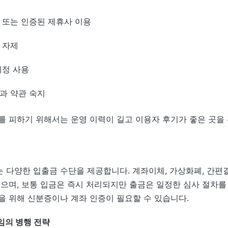
 또는 인증된 제휴사 이용
 자제
계정 사용
과 약관 숙지
를 피하기 위해서는 운영 이력이 길고 이용자 후기가 좋은 곳을
 다양한 입출금 수단을 제공합니다. 계좌이체, 가상화폐, 간편결
있으며, 보통 입금은 즉시 처리되지만 출금은 일정한 심사 절차를 
을 위해 신분증이나 계좌 인증이 필요할 수 있습니다.
임의 병행 전략