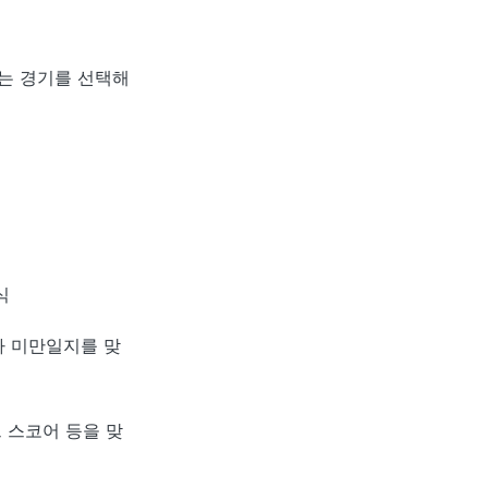
하는 경기를 선택해
식
나 미만일지를 맞
 스코어 등을 맞