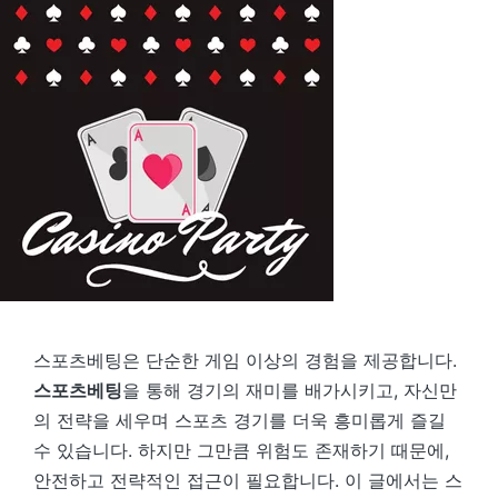
스포츠베팅은 단순한 게임 이상의 경험을 제공합니다.
스포츠베팅
을 통해 경기의 재미를 배가시키고, 자신만
의 전략을 세우며 스포츠 경기를 더욱 흥미롭게 즐길
수 있습니다. 하지만 그만큼 위험도 존재하기 때문에,
안전하고 전략적인 접근이 필요합니다. 이 글에서는 스