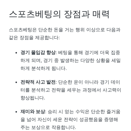
스포츠베팅의 장점과 매력
스포츠베팅은 단순한 돈을 거는 행위 이상으로 다음과
같은 장점을 제공합니다:
경기 몰입감 향상
: 베팅을 통해 경기에 더욱 집중
하게 되며, 경기 중 발생하는 다양한 상황을 세밀
하게 분석하게 됩니다.
전략적 사고 발전
: 단순한 운이 아니라 경기 데이
터를 분석하고 전략을 세우는 과정에서 사고력이
향상됩니다.
재미와 보상
: 승리 시 얻는 수익은 단순한 즐거움
을 넘어 자신이 세운 전략이 성공했음을 증명해
주는 보상으로 작용합니다.