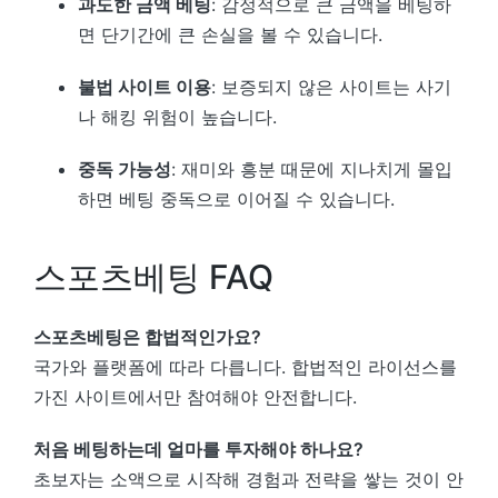
과도한 금액 베팅
: 감정적으로 큰 금액을 베팅하
면 단기간에 큰 손실을 볼 수 있습니다.
불법 사이트 이용
: 보증되지 않은 사이트는 사기
나 해킹 위험이 높습니다.
중독 가능성
: 재미와 흥분 때문에 지나치게 몰입
하면 베팅 중독으로 이어질 수 있습니다.
스포츠베팅 FAQ
스포츠베팅은 합법적인가요?
국가와 플랫폼에 따라 다릅니다. 합법적인 라이선스를
가진 사이트에서만 참여해야 안전합니다.
처음 베팅하는데 얼마를 투자해야 하나요?
초보자는 소액으로 시작해 경험과 전략을 쌓는 것이 안