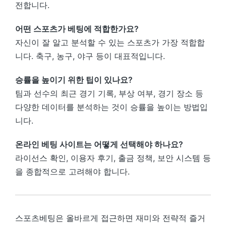
전합니다.
어떤 스포츠가 베팅에 적합한가요?
자신이 잘 알고 분석할 수 있는 스포츠가 가장 적합합
니다. 축구, 농구, 야구 등이 대표적입니다.
승률을 높이기 위한 팁이 있나요?
팀과 선수의 최근 경기 기록, 부상 여부, 경기 장소 등
다양한 데이터를 분석하는 것이 승률을 높이는 방법입
니다.
온라인 베팅 사이트는 어떻게 선택해야 하나요?
라이선스 확인, 이용자 후기, 출금 정책, 보안 시스템 등
을 종합적으로 고려해야 합니다.
스포츠베팅은 올바르게 접근하면 재미와 전략적 즐거