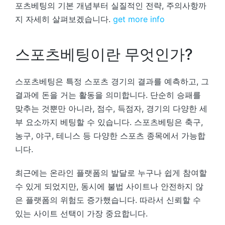
포츠베팅의 기본 개념부터 실질적인 전략, 주의사항까
지 자세히 살펴보겠습니다.
get more info
스포츠베팅이란 무엇인가?
스포츠베팅은 특정 스포츠 경기의 결과를 예측하고, 그
결과에 돈을 거는 활동을 의미합니다. 단순히 승패를
맞추는 것뿐만 아니라, 점수, 득점자, 경기의 다양한 세
부 요소까지 베팅할 수 있습니다. 스포츠베팅은 축구,
농구, 야구, 테니스 등 다양한 스포츠 종목에서 가능합
니다.
최근에는 온라인 플랫폼의 발달로 누구나 쉽게 참여할
수 있게 되었지만, 동시에 불법 사이트나 안전하지 않
은 플랫폼의 위험도 증가했습니다. 따라서 신뢰할 수
있는 사이트 선택이 가장 중요합니다.