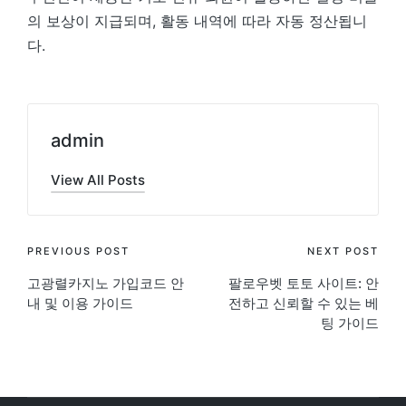
의 보상이 지급되며, 활동 내역에 따라 자동 정산됩니
다.
admin
View All Posts
Post
PREVIOUS POST
NEXT POST
고광렬카지노 가입코드 안
팔로우벳 토토 사이트: 안
navigation
내 및 이용 가이드
전하고 신뢰할 수 있는 베
팅 가이드