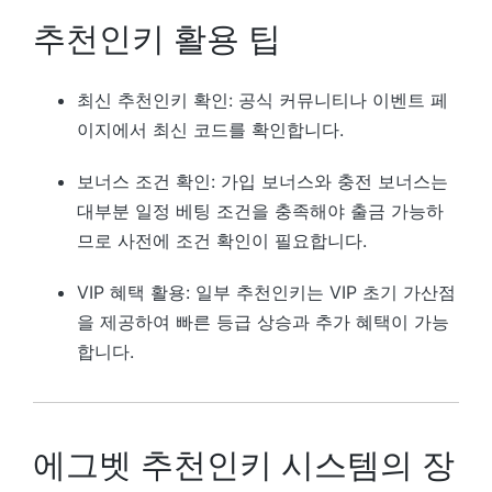
추천인키 활용 팁
최신 추천인키 확인: 공식 커뮤니티나 이벤트 페
이지에서 최신 코드를 확인합니다.
보너스 조건 확인: 가입 보너스와 충전 보너스는
대부분 일정 베팅 조건을 충족해야 출금 가능하
므로 사전에 조건 확인이 필요합니다.
VIP 혜택 활용: 일부 추천인키는 VIP 초기 가산점
을 제공하여 빠른 등급 상승과 추가 혜택이 가능
합니다.
에그벳 추천인키 시스템의 장