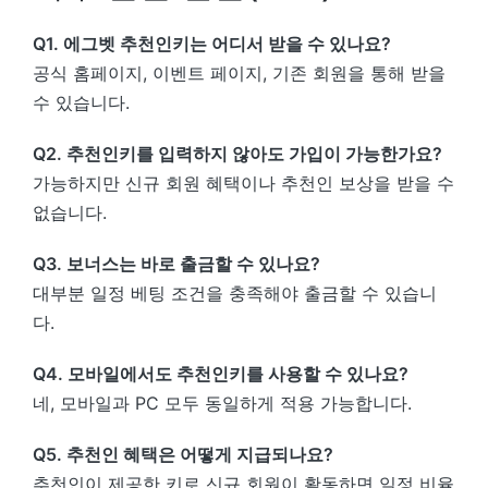
Q1. 에그벳 추천인키는 어디서 받을 수 있나요?
공식 홈페이지, 이벤트 페이지, 기존 회원을 통해 받을
수 있습니다.
Q2. 추천인키를 입력하지 않아도 가입이 가능한가요?
가능하지만 신규 회원 혜택이나 추천인 보상을 받을 수
없습니다.
Q3. 보너스는 바로 출금할 수 있나요?
대부분 일정 베팅 조건을 충족해야 출금할 수 있습니
다.
Q4. 모바일에서도 추천인키를 사용할 수 있나요?
네, 모바일과 PC 모두 동일하게 적용 가능합니다.
Q5. 추천인 혜택은 어떻게 지급되나요?
추천인이 제공한 키로 신규 회원이 활동하면 일정 비율