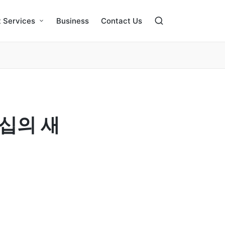
 Services
Business
Contact Us
십의 새