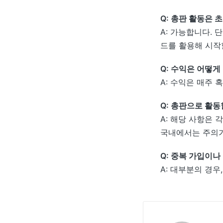
Q: 총판 활동은
A: 가능합니다.
드를 활용해 시작
Q: 수익은 어떻게
A: 수익은 매주
Q: 총판으로 활동
A: 해당 사항은 
국내에서는 주의가
Q: 중복 가입이
A: 대부분의 경