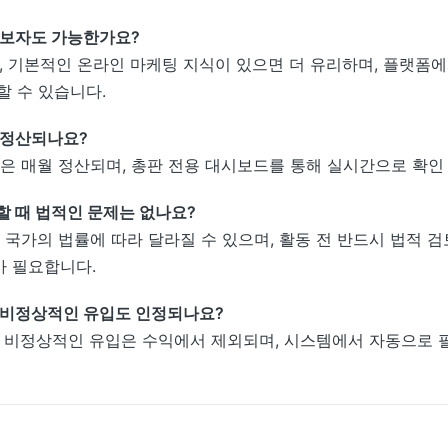
 초보자도 가능한가요?
 단, 기본적인 온라인 마케팅 지식이 있으면 더 유리하며, 플랫폼
할 수 있습니다.
 정산되나요?
 혹은 매월 정산되며, 총판 전용 대시보드를 통해 실시간으로 확인
할 때 법적인 문제는 없나요?
각 국가의 법률에 따라 달라질 수 있으며, 활동 전 반드시 법적 
 필요합니다.
나 비정상적인 유입도 인정되나요?
우, 비정상적인 유입은 수익에서 제외되며, 시스템에서 자동으로 