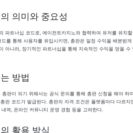
드의 의미와 중요성
의 파트너십 코드로, 에이전트카지노와 협력하여 유저를 유치할
 코드를 통해 사용자를 유입시키면, 총판은 일정 수익을 배분받게 
이 아니라, 장기적인 파트너십을 통해 지속적인 수익을 얻을 수 
는 방법
총판이 되기 위해서는 공식 문의를 통해 총판 신청을 해야 하며
 총판 코드가 발급된다. 총판의 자격 조건은 플랫폼마다 다르지
 내역, 온라인 커뮤니티 운영 경험 등을 고려한다.
의 활용 방식