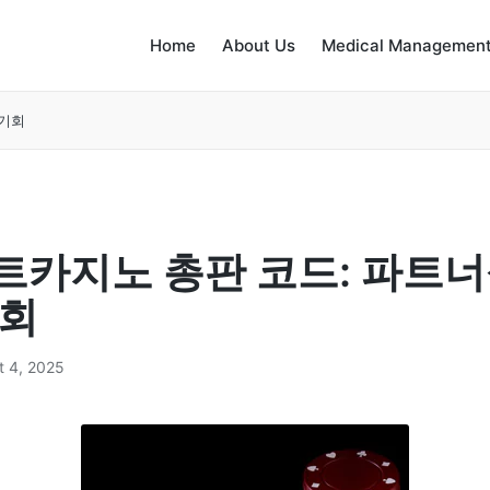
Home
About Us
Medical Management
 기회
카지노 총판 코드: 파트너
기회
t 4, 2025