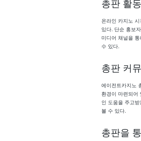
총판 활동
온라인 카지노 시
있다. 단순 홍보
미디어 채널을 통
수 있다.
총판 커
에이전트카지노 총
환경이 마련되어 있
인 도움을 주고받
볼 수 있다.
총판을 통