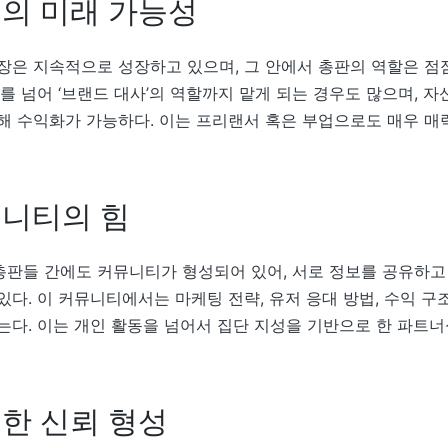
의 미래 가능성
장은 지속적으로 성장하고 있으며, 그 안에서 총판의 역할은 점
자를 넘어 ‘브랜드 대사’의 역할까지 맡게 되는 경우도 많으며, 
해 수익화가 가능하다. 이는 프리랜서 혹은 부업으로도 매우 매
뮤니티의 힘
판들 간에도 커뮤니티가 형성되어 있어, 서로 정보를 공유하고
다. 이 커뮤니티에서는 마케팅 전략, 유저 응대 방법, 수익 구
는다. 이는 개인 활동을 넘어서 집단 지성을 기반으로 한 파트
한 신뢰 형성