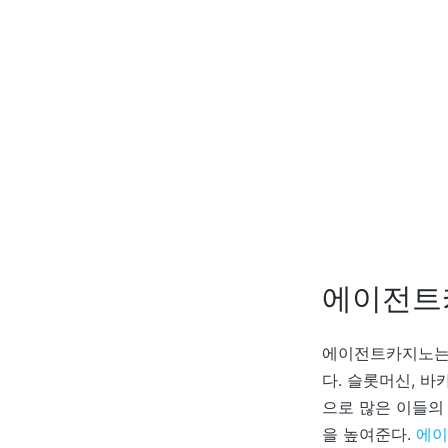
에이전트
에이전트카지노는 
다. 슬롯머신, 바
으로 많은 이들의 
을 높여준다.
에이