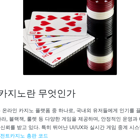
카지노란 무엇인가
온라인 카지노 플랫폼 중 하나로, 국내외 유저들에게 인기를 
카라, 블랙잭, 룰렛 등 다양한 게임을 제공하며, 안정적인 운영과
신뢰를 받고 있다. 특히 뛰어난 UI/UX와 실시간 게임 중계 시
전트카지노 총판 코드