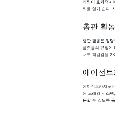
케팅이 효과적이며,
뢰를 얻기 쉽다.
총판 활동
총판 활동은 정당한
플랫폼의 규정에 따
서도 책임감을 가
에이전트
에이전트카지노는 
된 트래킹 시스템
동할 수 있도록 돕