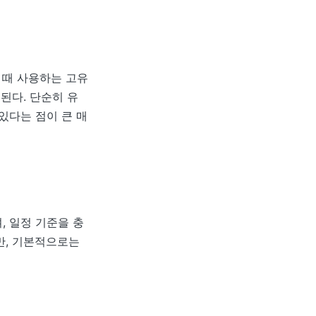
 때 사용하는 고유
된다. 단순히 유
있다는 점이 큰 매
, 일정 기준을 충
만, 기본적으로는