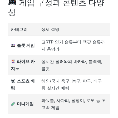
게임 구성과 콘텐츠 다양
성
카테고리
상세 설명
고RTP 인기 슬롯부터 잭팟 슬롯까
슬롯 게임
지 총망라
라이브 카
실시간 딜러와의 바카라, 블랙잭,
지노
룰렛
스포츠 베
해외/국내 축구, 농구, 야구, 배구
팅
등 실시간 베팅
파워볼, 사다리, 달팽이, 로또 등 초
미니게임
고속 게임