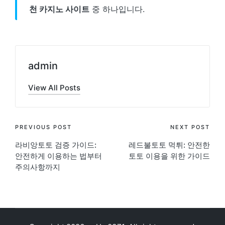
천 카지노 사이트
중 하나입니다.
admin
View All Posts
Post
PREVIOUS POST
NEXT POST
라비앙토토 검증 가이드:
레드불토토 먹튀: 안전한
navigation
안전하게 이용하는 법부터
토토 이용을 위한 가이드
주의사항까지