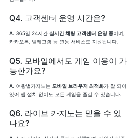
Q4. 고객센터 운영 시간은?
A.
365일 24시간
실시간 채팅 고객센터 운영 중
이며,
카카오톡, 텔레그램 등 연동 서비스도 지원됩니다.
Q5. 모바일에서도 게임 이용이 가
능한가요?
A.
여왕벌카지노는
모바일 브라우저 최적화
가 잘 되어
있어 앱 설치 없이도 모든 게임을 즐길 수 있습니다.
Q6. 라이브 카지노는 믿을 수 있
나요?