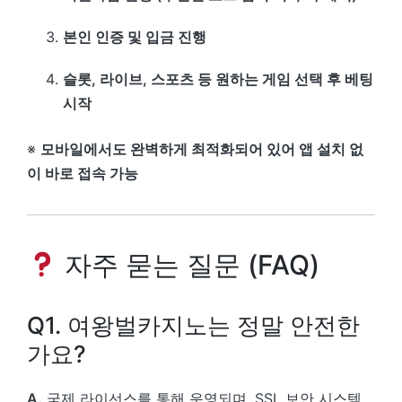
본인 인증 및 입금 진행
슬롯, 라이브, 스포츠 등 원하는 게임 선택 후 베팅
시작
※
모바일에서도 완벽하게 최적화되어 있어 앱 설치 없
이 바로 접속 가능
자주 묻는 질문 (FAQ)
Q1. 여왕벌카지노는 정말 안전한
가요?
A.
국제 라이선스를 통해 운영되며, SSL 보안 시스템