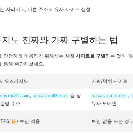
는 사라지고, 다른 주소로 유사 사이트 생성
지노 진짜와 가짜 구별하는 법
를 안전하게 이용하기 위해서는
사칭 사이트를 구별
하는 것이 매
 통해 확인해보세요.
짜 오즈카지노
가짜/먹튀 사이트
,
등 정
,
casino01.com
ozcasino88.com
ozcasino-x.net
 운영 주소
유사 도메인
TPS(
) 보안 적용
보안 없음 또는 경