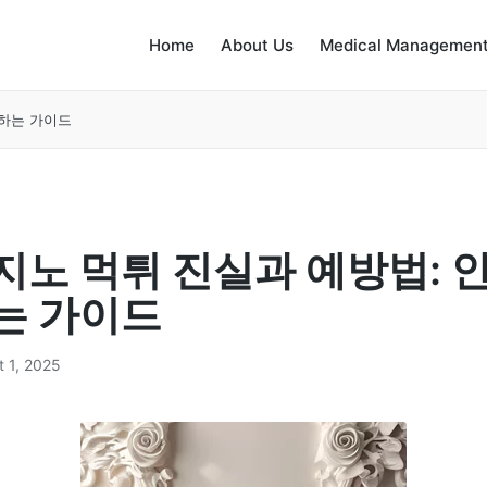
Home
About Us
Medical Management
용하는 가이드
노 먹튀 진실과 예방법: 
는 가이드
 1, 2025