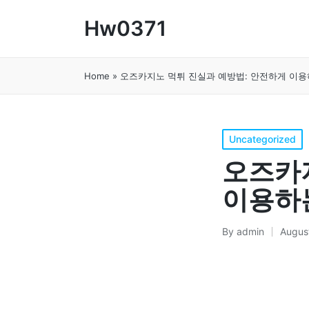
Hw0371
Home
»
오즈카지노 먹튀 진실과 예방법: 안전하게 이
Posted
Uncategorized
in
오즈카지
이용하
By
admin
August
Posted
by