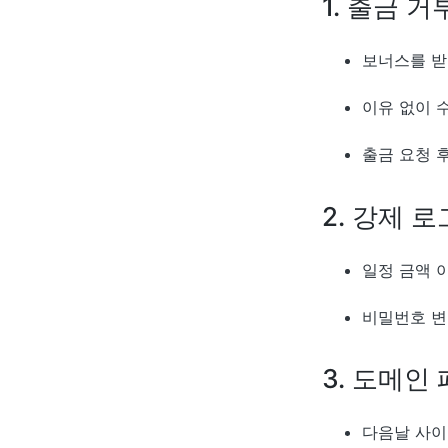
1. 출금 거
보너스를 받
이유 없이 
출금 요청 
2. 강제 
일정 금액 
비밀번호 변
3. 도메인
다음날 사이