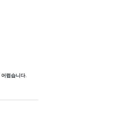
우 어렵습니다
.