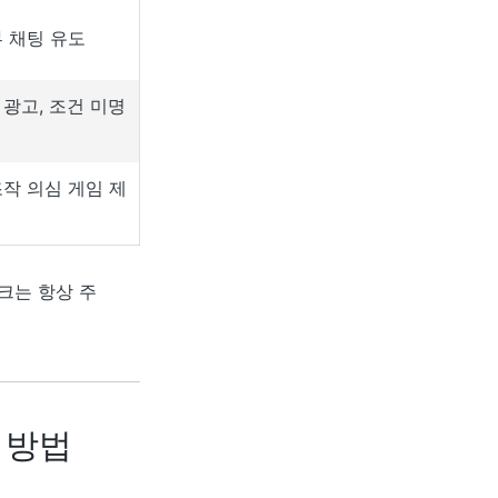
부 채팅 유도
광고, 조건 미명
작 의심 게임 제
링크는 항상 주
 방법