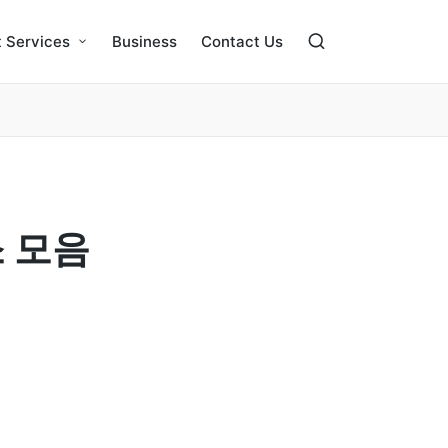
 Services
Business
Contact Us
 모음