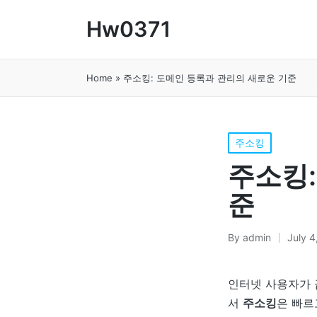
Hw0371
Home
»
주소킹: 도메인 등록과 관리의 새로운 기준
Posted
주소킹
in
주소킹:
준
By
admin
July 4
Posted
by
인터넷 사용자가 
서
주소킹
은 빠르