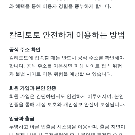
와 혜택을 통해 이용자 경험을 풍부하게 합니다.
칼리토토 안전하게 이용하는 방법
공식 주소 확인
칼리토토에 접속할 때는 반드시 공식 주소를 확인해야
합니다. 공식 주소를 이용하면 피싱 사이트 접속 위험
과 불법 사이트 이용 위험을 예방할 수 있습니다.
회원 가입과 본인 인증
회원 가입은 간단하면서도 안전하게 이루어지며, 본인
인증을 통해 계정 보호와 개인정보 안전이 보장됩니다.
입금과 출금
투명하고 빠른 입출금 시스템을 이용하며, 출금 지연이
나 문제 발생 시 고객센터에 즉시 문의해 해결할 수 있