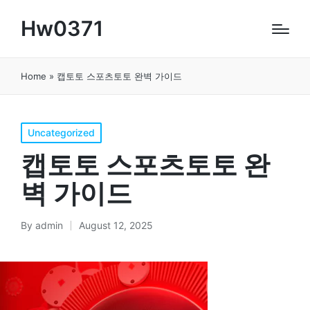
Hw0371
Home
»
캡토토 스포츠토토 완벽 가이드
Posted
Uncategorized
in
캡토토 스포츠토토 완
벽 가이드
By
admin
August 12, 2025
Posted
by