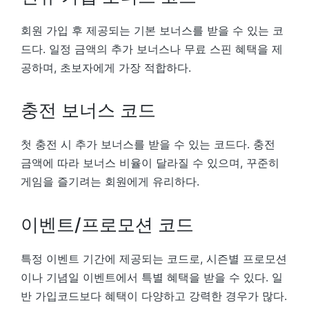
회원 가입 후 제공되는 기본 보너스를 받을 수 있는 코
드다. 일정 금액의 추가 보너스나 무료 스핀 혜택을 제
공하며, 초보자에게 가장 적합하다.
충전 보너스 코드
첫 충전 시 추가 보너스를 받을 수 있는 코드다. 충전
금액에 따라 보너스 비율이 달라질 수 있으며, 꾸준히
게임을 즐기려는 회원에게 유리하다.
이벤트/프로모션 코드
특정 이벤트 기간에 제공되는 코드로, 시즌별 프로모션
이나 기념일 이벤트에서 특별 혜택을 받을 수 있다. 일
반 가입코드보다 혜택이 다양하고 강력한 경우가 많다.