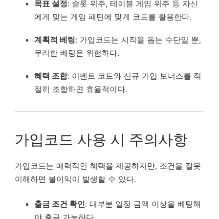
목표 설정
: 슬롯 위주, 테이블 게임 위주 등 자신
에게 맞는 게임 패턴에 맞게 코드를 활용한다.
계획적 베팅
: 가입코드는 시작을 돕는 수단일 뿐,
무리한 베팅은 위험하다.
혜택 조합
: 이벤트 코드와 신규 가입 보너스를 적
절히 조합하면 효율적이다.
가입코드 사용 시 주의사항
가입코드는 매력적인 혜택을 제공하지만, 조건을 잘못
이해하면 불이익이 발생할 수 있다.
출금 조건 확인
: 대부분 일정 금액 이상을 베팅해
야 출금 가능하다.