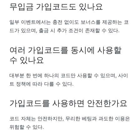
무입금 가입코드도 있나요
일부 이벤트에서는 충전 없이도 보너스를 제공하는 코
드가 있으며, 출금 시 추가 조건이 존재할 수 있다.
여러 가입코드를 동시에 사용할
수 있나요
대부분 한 번에 하나의 코드만 사용할 수 있으며, 사이
트 정책에 따라 다를 수 있다.
가입코드를 사용하면 안전한가요
코드 자체는 안전하지만, 무리한 베팅과 과도한 이용은
위험할 수 있다.