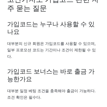
주 묻는 질문
가입코드는 누구나 사용할 수 있
나요
대부분의 신규 회원은 가입코드를 사용할 수 있으며,
일부 프로모션 코드는 기간이나 조건이 제한될 수 있
다.
가입코드 보너스는 바로 출금 가
능한가요
대부분 일정 베팅 조건을 충족해야 출금이 가능하다.
조건 확인은 필수다.