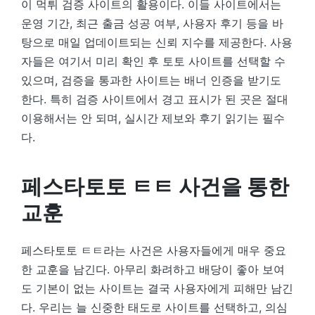
이 먹튀 검증 사이트의 활용이다. 이들 사이트에서는
운영 기간, 최근 출금 성공 여부, 사용자 후기 등을 바
탕으로 매일 업데이트되는 신뢰 지수를 제공한다. 사용
자들은 여기서 미리 확인 후 토토 사이트를 선택할 수
있으며, 검증을 통과한 사이트는 배너 인증을 받기도
한다. 특히 검증 사이트에서 경고 표시가 된 곳은 절대
이용해서는 안 되며, 실시간 제보와 후기 읽기는 필수
다.
페스타토토 ㅌㅌ 사건을 통한
교훈
페스타토토 ㅌㅌ라는 사건은 사용자들에게 매우 중요
한 교훈을 남긴다. 아무리 화려하고 배당이 좋아 보여
도 기본이 없는 사이트는 결국 사용자에게 피해만 남긴
다. 우리는 늘 신중한 태도로 사이트를 선택하고, 의심